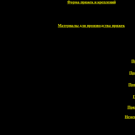
Форма пряжек и креплений
Материалы для производства пряжек
П
Пр
Пря
П
Пря
Неме