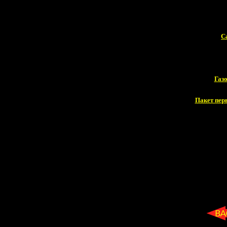
С
Газ
Пакет пер