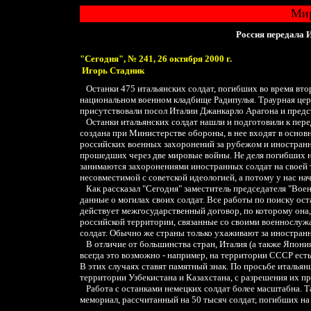
Мир
Россия передала 
"Сегодня", № 241, 26 октября 2000 г.
Игорь Стадник
Останки 475 итальянских солдат, погибших во время вто
национальном военном кладбище Радипулья. Траурная цер
присутствовали посол Италии Джанкарло Арагона и предс
Останки итальянских солдат нашли и подготовили к пер
создана при Министерстве обороны, в нее входят в осно
российских военных захоронений за рубежом и иностранны
прошедших через две мировые войны. Не деля погибших н
занимаются захоронениями иностранных солдат на своей 
несовместимой с советской идеологией, а потому у нас нач
Как рассказал "Сегодня" заместитель председателя "Вое
данные о могилах своих солдат. Все работы по поиску ост
действует межгосударственный договор, по которому она,
российской территории, связанные со своими военнослуж
солдат. Обычно же страны только ухаживают за иностран
В отличие от большинства стран, Италия (а также Япония)
всегда это возможно - например, на территории СССР ест
В этих случаях ставят памятный знак. По просьбе итальянц
территории Узбекистана и Казахстана, с разрешения их пр
Работа с останками немецких солдат более масштабна. Та
мемориал, рассчитанный на 50 тысяч солдат, погибших на